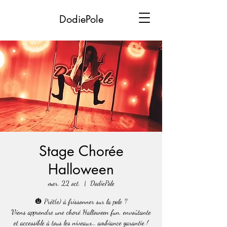
DodiePole
Stage Chorée
Halloween
mer. 22 oct.
  |  
DodiePole
🎃 Prêt(e) à frissonner sur la pole ?
Viens apprendre une choré Halloween fun, envoûtante
et accessible à tous les niveaux… ambiance garantie !